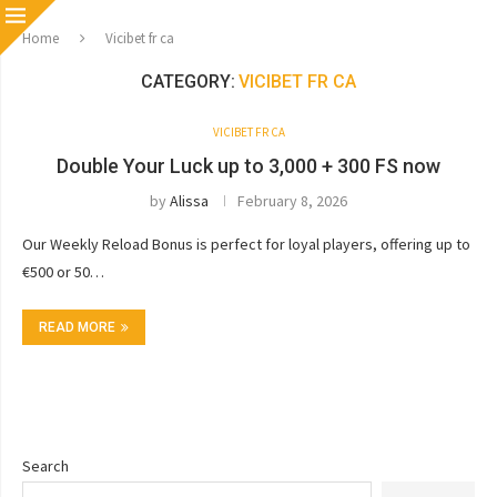
Home
Vicibet fr ca
CATEGORY:
VICIBET FR CA
VICIBET FR CA
Double Your Luck up to 3,000 + 300 FS now
by
Alissa
February 8, 2026
Our Weekly Reload Bonus is perfect for loyal players, offering up to
€500 or 50…
READ MORE
Search