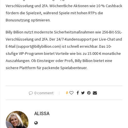
Verschlüsselung und 2FA. Wöchentliche Aktionen wie 10 % Cashback
fördern die Spielzeit, während Spiele mit hohen RTPs die
Bonusnutzung optimieren.
Billy Billion nutzt modernste Sicherheitsmaßnahmen wie 256-Bit-SSL-
Verschlüsselung und 2FA. Der 24/7-Kundensupport per Live-Chat und
E-Mail (support@billybillion.com) ist schnell erreichbar. Das 10-
stufige VIP-Programm bietet Vorteile wie bis zu 15.000 € monatliche
Auszahlungen. Ob Einsteiger oder Profi, Billy Billion bietet eine
sichere Plattform für packende Spielabenteuer.
0 comment
0
ALISSA