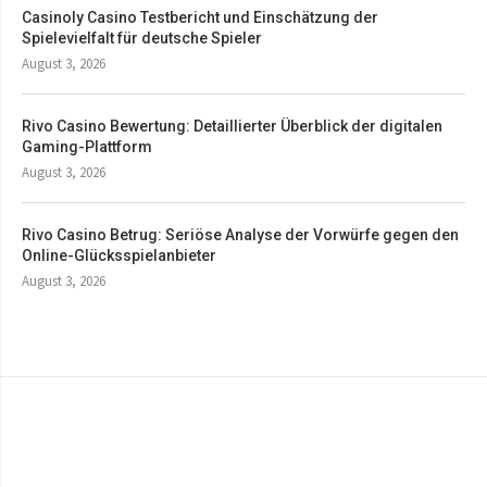
Casinoly Casino Testbericht und Einschätzung der
Spielevielfalt für deutsche Spieler
August 3, 2026
Rivo Casino Bewertung: Detaillierter Überblick der digitalen
Gaming-Plattform
August 3, 2026
Rivo Casino Betrug: Seriöse Analyse der Vorwürfe gegen den
Online-Glücksspielanbieter
August 3, 2026