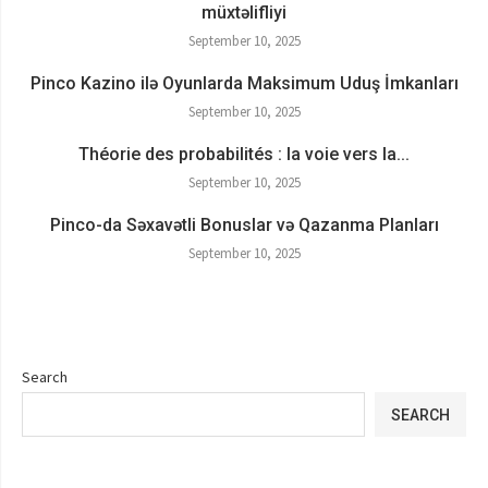
müxtəlifliyi
September 10, 2025
Pinco Kazino ilə Oyunlarda Maksimum Uduş İmkanları
September 10, 2025
Théorie des probabilités : la voie vers la...
September 10, 2025
Pinco-da Səxavətli Bonuslar və Qazanma Planları
September 10, 2025
Search
SEARCH