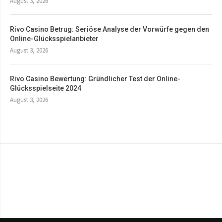
August 3, 2026
Rivo Casino Betrug: Seriöse Analyse der Vorwürfe gegen den
Online-Glücksspielanbieter
August 3, 2026
Rivo Casino Bewertung: Gründlicher Test der Online-
Glücksspielseite 2024
August 3, 2026