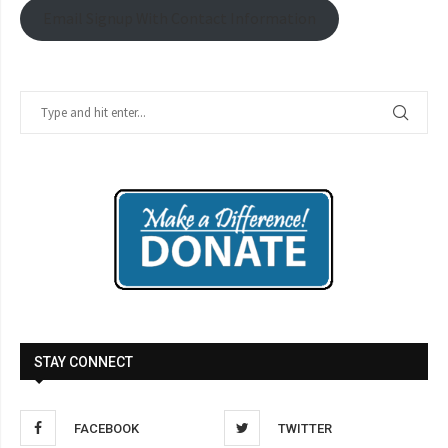
Email Signup With Contact Information
STAY CONNECT
FACEBOOK
TWITTER