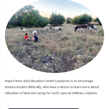
Hope Farms and Education Center's purpose is to encourage
homeschoolers Biblically, who have a desire to learn more about
utilization of land and caring for God’s special children, orphans.