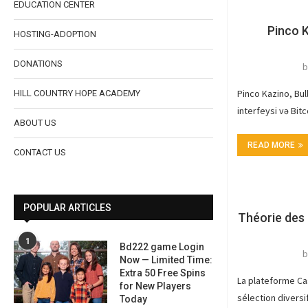
EDUCATION CENTER
Pinco 
HOSTING-ADOPTION
DONATIONS
Pinco Kazino, Bull
HILL COUNTRY HOPE ACADEMY
interfeysi və Bit
ABOUT US
READ MORE
CONTACT US
POPULAR ARTICLES
Théorie des p
1
Bd222 game Login
Now — Limited Time:
Extra 50 Free Spins
La plateforme Ca
for New Players
sélection diversi
Today