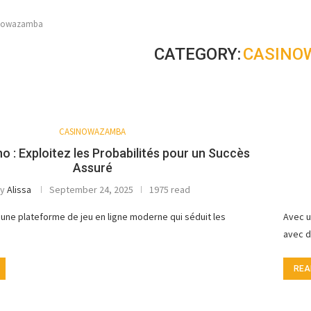
nowazamba
CATEGORY:
CASINO
CASINOWAZAMBA
o : Exploitez les Probabilités pour un Succès
Assuré
by
Alissa
September 24, 2025
1975 read
 une plateforme de jeu en ligne moderne qui séduit les
Avec u
avec 
REA