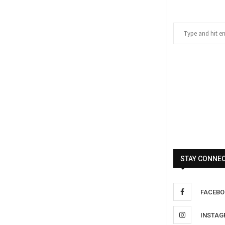
STAY CONNE
FACEBO
INSTA