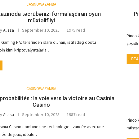
CASINOWAZAMBA
Kazinoda təcrübənizi formalaşdıran oyun
Pi
müxtəlifliyi
by
Alissa
September 10, 2025
1975 read
Pinco 
 Gaming N.V. tərəfindən idarə olunan, istifadəçi dostu
çeşidl
coin kimi kriptovalyutalarla…
REA
CASINOWAZAMBA
robabilités : la voie vers la victoire au Casinia
Casino
by
Alissa
September 10, 2025
1987 read
Pinco 
sinia Casino combine une technologie avancée avec une
müştər
fiée de jeux, idéale…