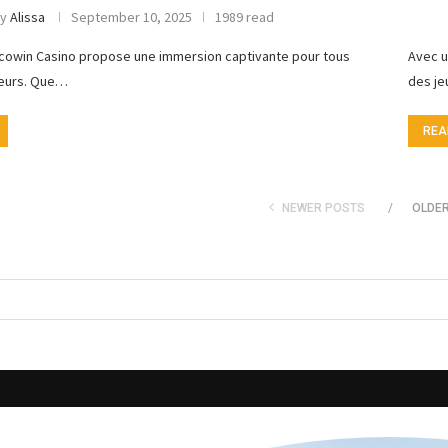
by
Alissa
September 10, 2025
1989 read
cowin Casino propose une immersion captivante pour tous
Avec u
oueurs. Que…
des je
REA
NEWER POSTS
OLDE