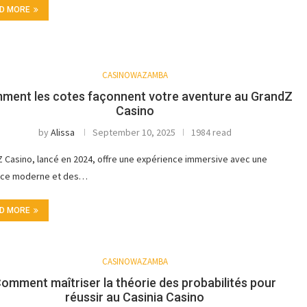
D MORE
CASINOWAZAMBA
ment les cotes façonnent votre aventure au GrandZ
Casino
by
Alissa
September 10, 2025
1984 read
 Casino, lancé en 2024, offre une expérience immersive avec une
face moderne et des…
D MORE
CASINOWAZAMBA
omment maîtriser la théorie des probabilités pour
réussir au Casinia Casino