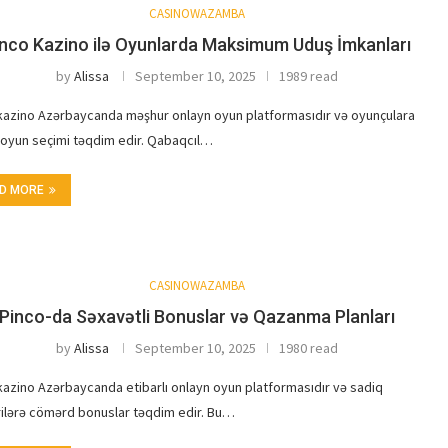
CASINOWAZAMBA
nco Kazino ilə Oyunlarda Maksimum Uduş İmkanları
by
Alissa
September 10, 2025
1989 read
kazino Azərbaycanda məşhur onlayn oyun platformasıdır və oyunçulara
i oyun seçimi təqdim edir. Qabaqcıl…
D MORE
CASINOWAZAMBA
Pinco-da Səxavətli Bonuslar və Qazanma Planları
by
Alissa
September 10, 2025
1980 read
kazino Azərbaycanda etibarlı onlayn oyun platformasıdır və sadiq
ilərə cömərd bonuslar təqdim edir. Bu…