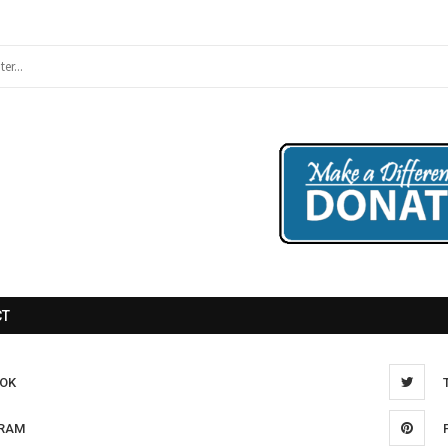
CT
OK
GRAM