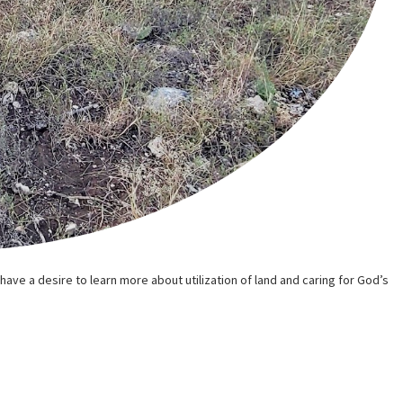
ve a desire to learn more about utilization of land and caring for God’s