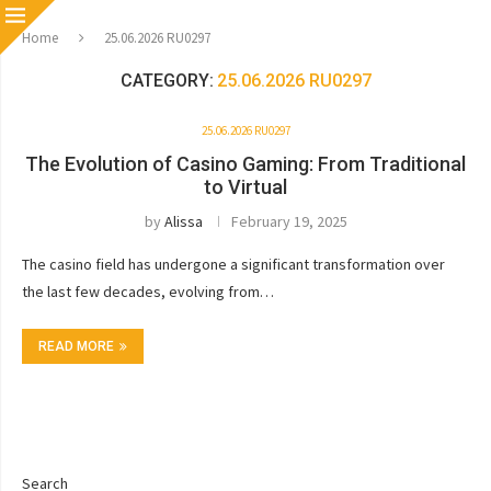
Home
25.06.2026 RU0297
CATEGORY:
25.06.2026 RU0297
25.06.2026 RU0297
The Evolution of Casino Gaming: From Traditional
to Virtual
by
Alissa
February 19, 2025
The casino field has undergone a significant transformation over
the last few decades, evolving from…
READ MORE
Search