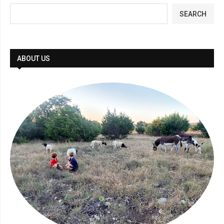
SEARCH
ABOUT US