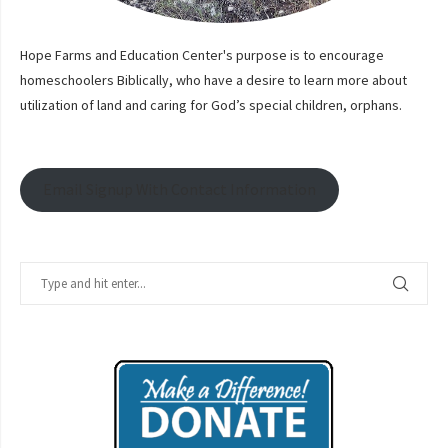
Hope Farms and Education Center's purpose is to encourage
homeschoolers Biblically, who have a desire to learn more about
utilization of land and caring for God’s special children, orphans.
Email Signup With Contact Information