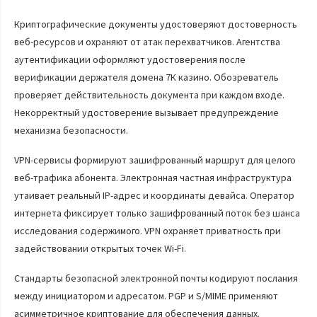
Криптографические документы удостоверяют достоверность
веб-ресурсов и охраняют от атак перехватчиков. Агентства
аутентификации оформляют удостоверения после
верификации держателя домена 7К казино. Обозреватель
проверяет действительность документа при каждом входе.
Некорректный удостоверение вызывает предупреждение
механизма безопасности.
VPN-сервисы формируют зашифрованный маршрут для целого
веб-трафика абонента. Электронная частная инфраструктура
утаивает реальный IP-адрес и координаты девайса. Оператор
интернета фиксирует только зашифрованный поток без шанса
исследования содержимого. VPN охраняет приватность при
задействовании открытых точек Wi-Fi.
Стандарты безопасной электронной почты кодируют послания
между инициатором и адресатом. PGP и S/MIME применяют
асимметричное криптование для обеспечения данных.