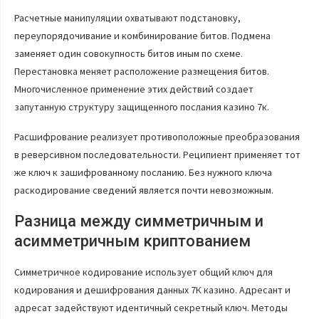
Расчетные манипуляции охватывают подстановку,
переупорядочивание и комбинирование битов. Подмена
заменяет один совокупность битов иным по схеме.
Перестановка меняет расположение размещения битов.
Многочисленное применение этих действий создает
запутанную структуру защищенного послания казино 7к.
Расшифрование реализует противоположные преобразования
в реверсивном последовательности. Реципиент применяет тот
же ключ к зашифрованному посланию. Без нужного ключа
раскодирование сведений является почти невозможным.
Разница между симметричным и
асимметричным криптованием
Симметричное кодирование использует общий ключ для
кодирования и дешифрования данных 7К казино. Адресант и
адресат задействуют идентичный секретный ключ. Методы