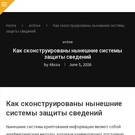
Home
archive
Как сконструированы нынешние системы
защиты сведений
archive
Как сконструированы нынешние системы
защиты сведений
by
Alissa
June 5, 2026
Как сконструированы нынешние
системы защиты сведений
Нынешние системы криптования информации являют собой
арифметические методы, которые конвертируют доступную