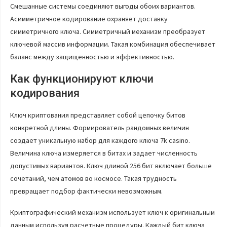
Смешанные системы соединяют выгоды обоих вариантов.
Асимметричное кодирование охраняет доставку
симметричного ключа. Симметричный механизм преобразует
ключевой массив информации. Такая комбинация обеспечивает
баланс между защищенностью и эффективностью.
Как функционируют ключи
кодирования
Ключ криптования представляет собой цепочку битов
конкретной длины. Формирователь рандомных величин
создает уникальную набор для каждого ключа 7k casino.
Величина ключа измеряется в битах и задает численность
допустимых вариантов. Ключ длиной 256 бит включает больше
сочетаний, чем атомов во космосе. Такая трудность
превращает подбор фактически невозможным.
Криптографический механизм использует ключ к оригинальным
данным используя расчетные процедуры. Каждый бит ключа