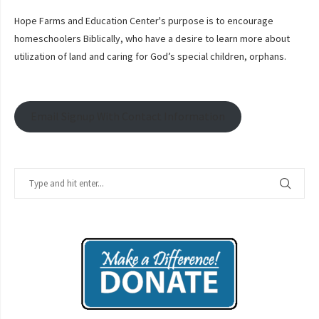
Hope Farms and Education Center's purpose is to encourage
homeschoolers Biblically, who have a desire to learn more about
utilization of land and caring for God’s special children, orphans.
Email Signup With Contact Information