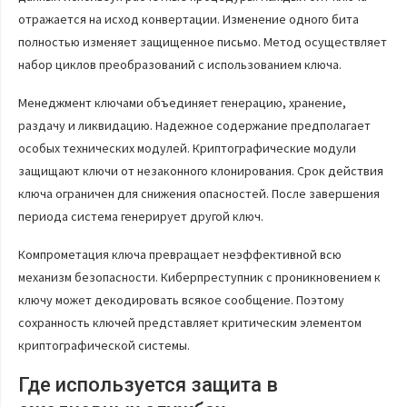
отражается на исход конвертации. Изменение одного бита
полностью изменяет защищенное письмо. Метод осуществляет
набор циклов преобразований с использованием ключа.
Менеджмент ключами объединяет генерацию, хранение,
раздачу и ликвидацию. Надежное содержание предполагает
особых технических модулей. Криптографические модули
защищают ключи от незаконного клонирования. Срок действия
ключа ограничен для снижения опасностей. После завершения
периода система генерирует другой ключ.
Компрометация ключа превращает неэффективной всю
механизм безопасности. Киберпреступник с проникновением к
ключу может декодировать всякое сообщение. Поэтому
сохранность ключей представляет критическим элементом
криптографической системы.
Где используется защита в