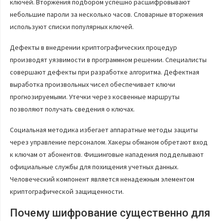
ключей. Вторжения подбором успешно расшифровывают
небольшие пароли за несколько часов. Словарные вторжения
используют списки популярных ключей.
Дефекты в внедрении криптографических процедур
производят уязвимости в программном решении. Специалисты
совершают дефекты при разработке алгоритма. Дефектная
выработка произвольных чисел обеспечивает ключи
прогнозируемыми. Утечки через косвенные маршруты
позволяют получать сведения о ключах.
Социальная методика избегает аппаратные методы защиты
через управление персоналом. Хакеры обманом обретают вход
к ключам от абонентов. Фишинговые нападения подделывают
официальные службы для похищения учетных данных.
Человеческий компонент является ненадежным элементом
криптографической защищенности.
Почему шифрование существенно для