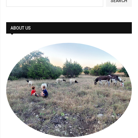
SEARCH
ABOUT US