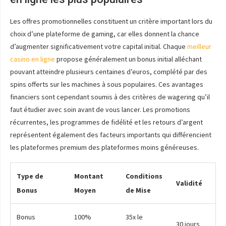
Les offres promotionnelles constituent un critère important lors du
choix d’une plateforme de gaming, car elles donnent la chance
d’augmenter significativement votre capital initial. Chaque
meilleur
casino en ligne
propose généralement un bonus initial alléchant
pouvant atteindre plusieurs centaines d’euros, complété par des
spins offerts sur les machines à sous populaires. Ces avantages
financiers sont cependant soumis à des critères de wagering qu’il
faut étudier avec soin avant de vous lancer. Les promotions
récurrentes, les programmes de fidélité et les retours d’argent
représentent également des facteurs importants qui différencient
les plateformes premium des plateformes moins généreuses.
Type de
Montant
Conditions
Validité
Bonus
Moyen
de Mise
Bonus
100%
35x le
30 jours