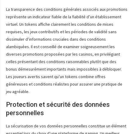
La transparence des conditions générales associés aux promotions
représente un indicateur fiable de la fiabilité d’un établissement
virtuel. Un tokens affiche clairement les conditions de mises
requises, les jeux contributifs et les périodes de validité sans
dissimuler d’informations cruciales dans des conditions
alambiquées. Il est conseillé de examiner soigneusement les
diverses promotions proposées par les casinos, en privilégiant
celles présentant des conditions raisonnables plutôt que des
bonus démesurément importants mais impossibles à débloquer.
Les joueurs avertis savent qu’un tokens combine offres
généreuses et conditions réalistes pour assurer une pratique de
jeu agréable.
Protection et sécurité des données
personnelles
La sécurisation de vos données personnelles constitue un élément
essentiel lors du choix d’une plateforme de gaming. Un meilleur