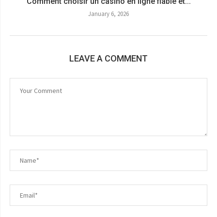
Comment choisir un casino en ligne fiable et...
January 6, 2026
LEAVE A COMMENT