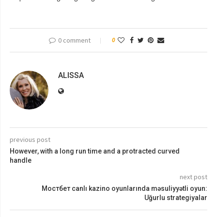
0 comment
0
ALISSA
previous post
However, with a long run time and a protracted curved
handle
next post
Мостбет canlı kazino oyunlarında məsuliyyətli oyun:
Uğurlu strategiyalar