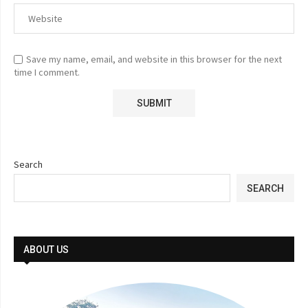
Save my name, email, and website in this browser for the next
time I comment.
Search
SEARCH
ABOUT US