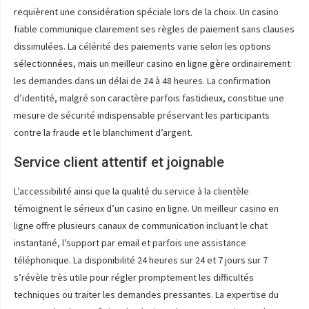
requièrent une considération spéciale lors de la choix. Un casino
fiable communique clairement ses règles de paiement sans clauses
dissimulées. La célérité des paiements varie selon les options
sélectionnées, mais un meilleur casino en ligne gère ordinairement
les demandes dans un délai de 24 à 48 heures. La confirmation
d’identité, malgré son caractère parfois fastidieux, constitue une
mesure de sécurité indispensable préservant les participants
contre la fraude et le blanchiment d’argent.
Service client attentif et joignable
L’accessibilité ainsi que la qualité du service à la clientèle
témoignent le sérieux d’un casino en ligne. Un meilleur casino en
ligne offre plusieurs canaux de communication incluant le chat
instantané, l’support par email et parfois une assistance
téléphonique. La disponibilité 24 heures sur 24 et 7 jours sur 7
s’révèle très utile pour régler promptement les difficultés
techniques ou traiter les demandes pressantes. La expertise du