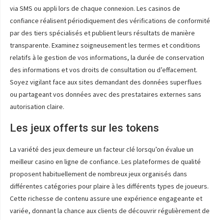
via SMS ou appli lors de chaque connexion. Les casinos de
confiance réalisent périodiquement des vérifications de conformité
par des tiers spécialisés et publient leurs résultats de manière
transparente. Examinez soigneusement les termes et conditions
relatifs à le gestion de vos informations, la durée de conservation
des informations et vos droits de consultation ou d’effacement.
Soyez vigilant face aux sites demandant des données superflues
ou partageant vos données avec des prestataires externes sans
autorisation claire.
Les jeux offerts sur les tokens
La variété des jeux demeure un facteur clé lorsqu’on évalue un
meilleur casino en ligne de confiance. Les plateformes de qualité
proposent habituellement de nombreux jeux organisés dans
différentes catégories pour plaire à les différents types de joueurs.
Cette richesse de contenu assure une expérience engageante et
variée, donnant la chance aux clients de découvrir régulièrement de