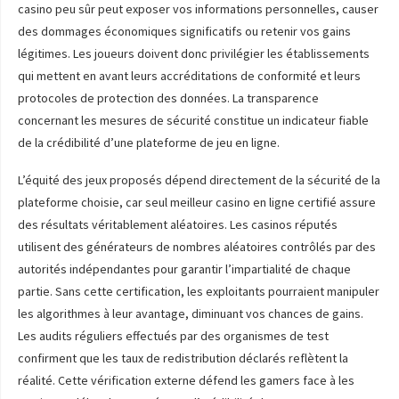
casino peu sûr peut exposer vos informations personnelles, causer
des dommages économiques significatifs ou retenir vos gains
légitimes. Les joueurs doivent donc privilégier les établissements
qui mettent en avant leurs accréditations de conformité et leurs
protocoles de protection des données. La transparence
concernant les mesures de sécurité constitue un indicateur fiable
de la crédibilité d’une plateforme de jeu en ligne.
L’équité des jeux proposés dépend directement de la sécurité de la
plateforme choisie, car seul meilleur casino en ligne certifié assure
des résultats véritablement aléatoires. Les casinos réputés
utilisent des générateurs de nombres aléatoires contrôlés par des
autorités indépendantes pour garantir l’impartialité de chaque
partie. Sans cette certification, les exploitants pourraient manipuler
les algorithmes à leur avantage, diminuant vos chances de gains.
Les audits réguliers effectués par des organismes de test
confirment que les taux de redistribution déclarés reflètent la
réalité. Cette vérification externe défend les gamers face à les