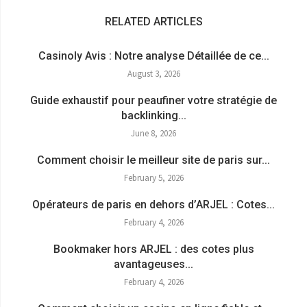
RELATED ARTICLES
Casinoly Avis : Notre analyse Détaillée de ce...
August 3, 2026
Guide exhaustif pour peaufiner votre stratégie de
backlinking...
June 8, 2026
Comment choisir le meilleur site de paris sur...
February 5, 2026
Opérateurs de paris en dehors d’ARJEL : Cotes...
February 4, 2026
Bookmaker hors ARJEL : des cotes plus
avantageuses...
February 4, 2026