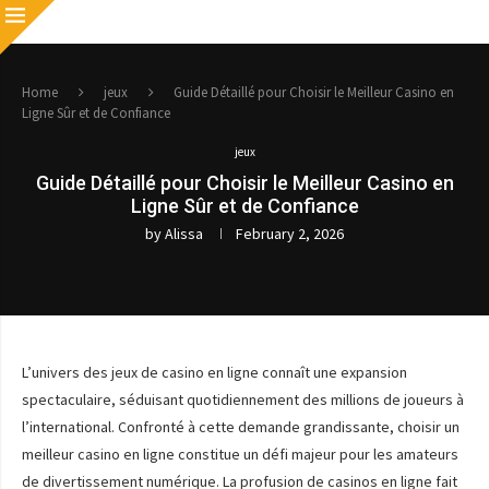
Home
jeux
Guide Détaillé pour Choisir le Meilleur Casino en
Ligne Sûr et de Confiance
jeux
Guide Détaillé pour Choisir le Meilleur Casino en
Ligne Sûr et de Confiance
by
Alissa
February 2, 2026
L’univers des jeux de casino en ligne connaît une expansion
spectaculaire, séduisant quotidiennement des millions de joueurs à
l’international. Confronté à cette demande grandissante, choisir un
meilleur casino en ligne constitue un défi majeur pour les amateurs
de divertissement numérique. La profusion de casinos en ligne fait