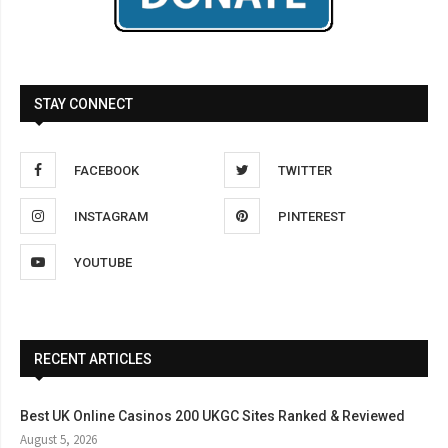
STAY CONNECT
FACEBOOK
TWITTER
INSTAGRAM
PINTEREST
YOUTUBE
RECENT ARTICLES
Best UK Online Casinos 200 UKGC Sites Ranked & Reviewed
August 5, 2026