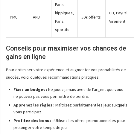
Paris
hippiques,
CB, PayPal,
PMU
ANJ
50€ offerts
Paris
Virement
sportifs
Conseils pour maximiser vos chances de
gains en ligne
Pour optimiser votre expérience et augmenter vos probabilités de
succès, voici quelques recommandations pratiques :
Fixez un budget :
Ne jouez jamais avec de l’argent que vous
ne pouvez pas vous permettre de perdre.
Apprenez les règles :
Maîtrisez parfaitement les jeux auxquels
vous participez.
Profitez des bonus :
Utilisez les offres promotionnelles pour
prolonger votre temps de jeu.