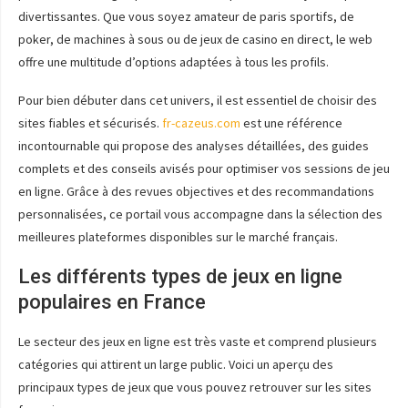
divertissantes. Que vous soyez amateur de paris sportifs, de
poker, de machines à sous ou de jeux de casino en direct, le web
offre une multitude d’options adaptées à tous les profils.
Pour bien débuter dans cet univers, il est essentiel de choisir des
sites fiables et sécurisés.
fr-cazeus.com
est une référence
incontournable qui propose des analyses détaillées, des guides
complets et des conseils avisés pour optimiser vos sessions de jeu
en ligne. Grâce à des revues objectives et des recommandations
personnalisées, ce portail vous accompagne dans la sélection des
meilleures plateformes disponibles sur le marché français.
Les différents types de jeux en ligne
populaires en France
Le secteur des jeux en ligne est très vaste et comprend plusieurs
catégories qui attirent un large public. Voici un aperçu des
principaux types de jeux que vous pouvez retrouver sur les sites