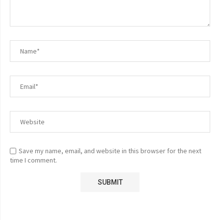
Save my name, email, and website in this browser for the next
time I comment.