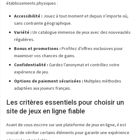
établissements physiques :
Accessibilité :
Jouez à tout moment et depuis n’importe où,
sans contrainte géographique.
Variété :
Un catalogue immense de jeux avec des nouveautés
régulières.
Bonus et promotions :
Profitez d’offres exclusives pour
maximiser vos chances de gains.
Confidentialité :
Gardez l’anonymat et contrôlez votre
expérience de jeu.
Options de paiement sécurisées :
Multiples méthodes
adaptées aux joueurs français.
Les critères essentiels pour choisir un
site de jeux en ligne fiable
Avant de vous inscrire sur une plateforme de jeux en ligne, il est
crucial de vérifier certains éléments pour garantir une expérience