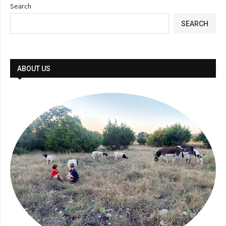
Search
SEARCH
ABOUT US