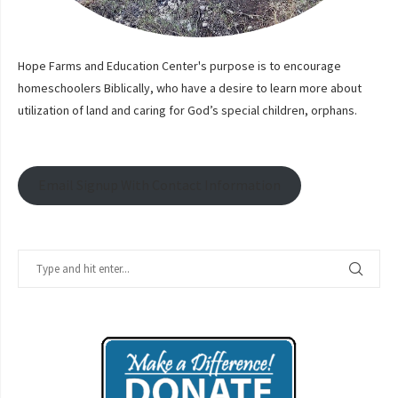
Hope Farms and Education Center's purpose is to encourage
homeschoolers Biblically, who have a desire to learn more about
utilization of land and caring for God’s special children, orphans.
Email Signup With Contact Information