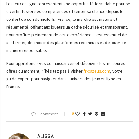
Les jeux en ligne représentent une opportunité formidable pour se
divertir, tester ses compétences et tenter sa chance depuis le
confort de son domicile. En France, le marché est mature et
réglementé, offrant aux joueurs un cadre sécurisé et transparent.
Pour profiter pleinement de cette expérience, il est essentiel de
s’informer, de choisir des plateformes reconnues et de jouer de
manière responsable.
Pour approfondir vos connaissances et découvrir les meilleures
offres du moment, n’hésitez pas à visiter
fr-cazeus.com
, votre
guide expert pour naviguer dans l’univers des jeux en ligne en
France.
0 comment
0
ALISSA