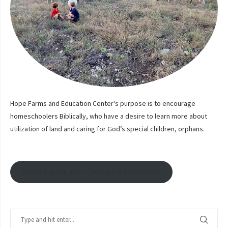
Hope Farms and Education Center's purpose is to encourage
homeschoolers Biblically, who have a desire to learn more about
utilization of land and caring for God’s special children, orphans.
Email Signup With Contact Information