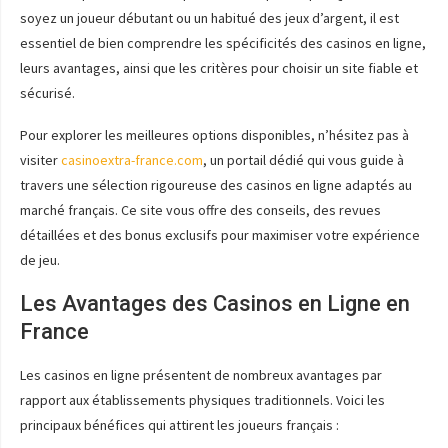
soyez un joueur débutant ou un habitué des jeux d’argent, il est
essentiel de bien comprendre les spécificités des casinos en ligne,
leurs avantages, ainsi que les critères pour choisir un site fiable et
sécurisé.
Pour explorer les meilleures options disponibles, n’hésitez pas à
visiter
casinoextra-france.com
, un portail dédié qui vous guide à
travers une sélection rigoureuse des casinos en ligne adaptés au
marché français. Ce site vous offre des conseils, des revues
détaillées et des bonus exclusifs pour maximiser votre expérience
de jeu.
Les Avantages des Casinos en Ligne en
France
Les casinos en ligne présentent de nombreux avantages par
rapport aux établissements physiques traditionnels. Voici les
principaux bénéfices qui attirent les joueurs français :