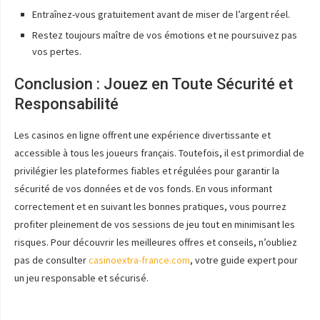
Entraînez-vous gratuitement avant de miser de l’argent réel.
Restez toujours maître de vos émotions et ne poursuivez pas
vos pertes.
Conclusion : Jouez en Toute Sécurité et
Responsabilité
Les casinos en ligne offrent une expérience divertissante et
accessible à tous les joueurs français. Toutefois, il est primordial de
privilégier les plateformes fiables et régulées pour garantir la
sécurité de vos données et de vos fonds. En vous informant
correctement et en suivant les bonnes pratiques, vous pourrez
profiter pleinement de vos sessions de jeu tout en minimisant les
risques. Pour découvrir les meilleures offres et conseils, n’oubliez
pas de consulter
casinoextra-france.com
, votre guide expert pour
un jeu responsable et sécurisé.