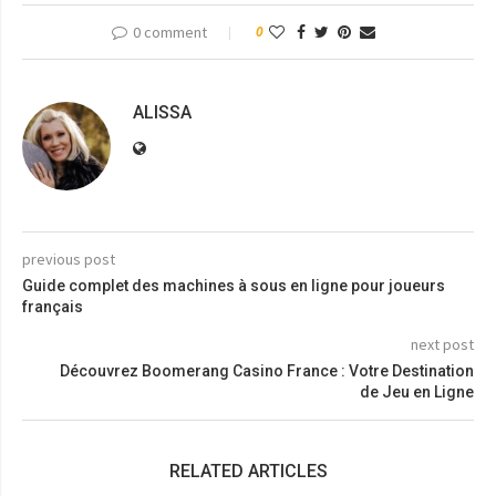
0 comment
0
ALISSA
previous post
Guide complet des machines à sous en ligne pour joueurs
français
next post
Découvrez Boomerang Casino France : Votre Destination
de Jeu en Ligne
RELATED ARTICLES