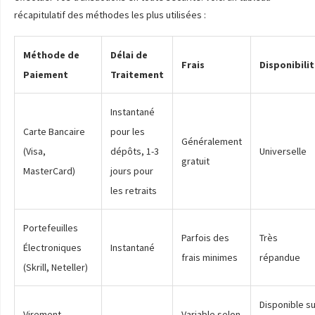
récapitulatif des méthodes les plus utilisées :
Méthode de
Délai de
Frais
Disponibili
Paiement
Traitement
Instantané
Carte Bancaire
pour les
Généralement
(Visa,
dépôts, 1-3
Universelle
gratuit
MasterCard)
jours pour
les retraits
Portefeuilles
Parfois des
Très
Électroniques
Instantané
frais minimes
répandue
(Skrill, Neteller)
Disponible su
Virement
Variable selon