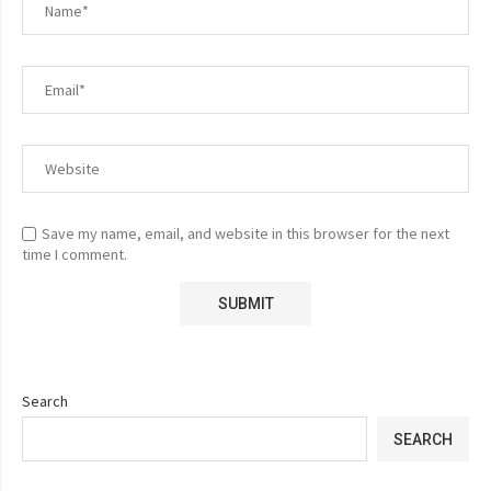
Save my name, email, and website in this browser for the next
time I comment.
Search
SEARCH