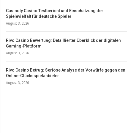
Casinoly Casino Testbericht und Einschätzung der
Spielevielfalt für deutsche Spieler
August 3, 2026
Rivo Casino Bewertung: Detaillierter Überblick der digitalen
Gaming-Plattform
August 3, 2026
Rivo Casino Betrug: Seriöse Analyse der Vorwürfe gegen den
Online-Glücksspielanbieter
August 3, 2026