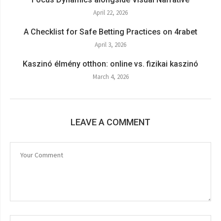
April 22, 2026
A Checklist for Safe Betting Practices on 4rabet
April 3, 2026
Kaszinó élmény otthon: online vs. fizikai kaszinó
March 4, 2026
LEAVE A COMMENT