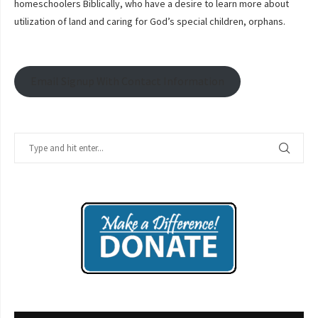
homeschoolers Biblically, who have a desire to learn more about
utilization of land and caring for God’s special children, orphans.
Email Signup With Contact Information