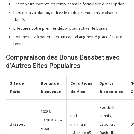
Créez votre compte en remplissant le formulaire d’inscription.
Lors de la validation, entrez le code promo dans le champ
dédié.
Effectuez votre premier dépôt pour activer le bonus.
Commencez à parier avec un capital augmenté grâce à votre
bonus.
Comparaison des Bonus Bassbet avec
d’Autres Sites Populaires
Site de
Bonus de
Conditions
Sports
N
Paris
Bienvenue
de Mise
Disponibles
G
Football,
100%
Pari
Tennis,
jusqu’à 200€
Bassbet
minimum
Esports,
9
+ paris
1.5, mise x5
Basketball,