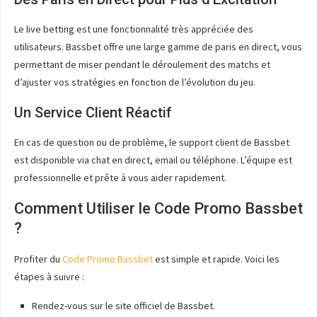
Le live betting est une fonctionnalité très appréciée des
utilisateurs. Bassbet offre une large gamme de paris en direct, vous
permettant de miser pendant le déroulement des matchs et
d’ajuster vos stratégies en fonction de l’évolution du jeu.
Un Service Client Réactif
En cas de question ou de problème, le support client de Bassbet
est disponible via chat en direct, email ou téléphone. L’équipe est
professionnelle et prête à vous aider rapidement.
Comment Utiliser le Code Promo Bassbet
?
Profiter du
Code Promo Bassbet
est simple et rapide. Voici les
étapes à suivre :
Rendez-vous sur le site officiel de Bassbet.