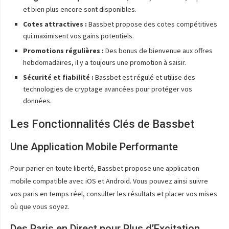
et bien plus encore sont disponibles.
Cotes attractives :
Bassbet propose des cotes compétitives
qui maximisent vos gains potentiels.
Promotions régulières :
Des bonus de bienvenue aux offres
hebdomadaires, il y a toujours une promotion à saisir.
Sécurité et fiabilité :
Bassbet est régulé et utilise des
technologies de cryptage avancées pour protéger vos
données.
Les Fonctionnalités Clés de Bassbet
Une Application Mobile Performante
Pour parier en toute liberté, Bassbet propose une application
mobile compatible avec iOS et Android. Vous pouvez ainsi suivre
vos paris en temps réel, consulter les résultats et placer vos mises
où que vous soyez.
Des Paris en Direct pour Plus d’Excitation