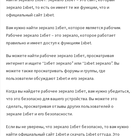
зеркало 1xbet, то есть он имеет те же функции, что и
официальный сайт 1xbet.
Вам нужно найти зеркало 1хбет, которое является рабочим.
Рабочее зеркало 1хбет – это зеркало, которое работает
правильно и имеет доступ к функциям 1xbet.
Вы можете найти рабочее зеркало 1хбет, просматривая
интернет и ищите “1хбет зеркало” или “1xbet зеркало”. Вы
можете также просматривать форумы и группы, где
пользователи обсуждают 1xbet и его зеркала.
Когда вы найдете рабочее зеркало 1хбет, вам нужно убедиться,
что это безопасно для вашего устройства. Вы можете это
сделать, просматривая отзывы других пользователей о
зеркале 1хбет и его безопасности.
Если вы не уверены, что зеркало 1хбет безопасно, то вам нужно
найти официальный сайт 1xbet и скачать 1xbet оттуда. Это