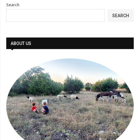
Search
SEARCH
ABOUT US