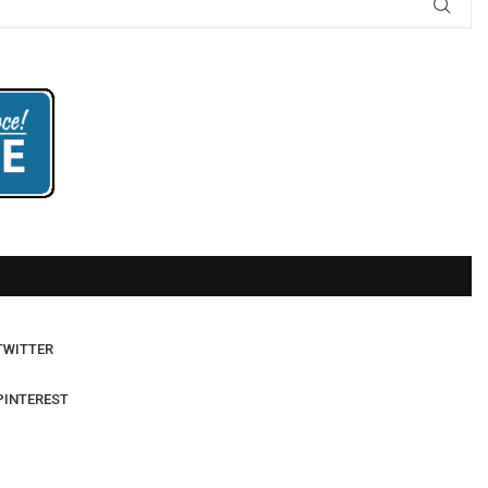
TWITTER
PINTEREST