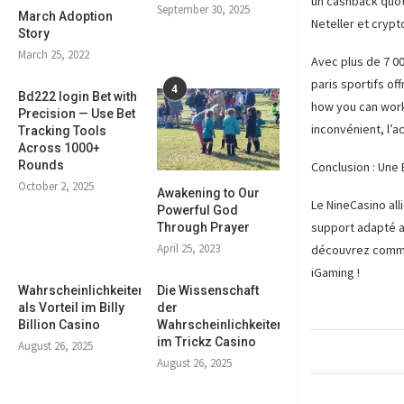
un cashback quot
September 30, 2025
March Adoption
Neteller et cryp
Story
March 25, 2022
Avec plus de 7 00
paris sportifs of
4
Bd222 login Bet with
how you can wor
Precision — Use Bet
inconvénient, l’a
Tracking Tools
Across 1000+
Rounds
Conclusion : Une
October 2, 2025
Awakening to Our
Le NineCasino all
Powerful God
support adapté a
Through Prayer
April 25, 2023
découvrez commen
iGaming !
Wahrscheinlichkeiten
Die Wissenschaft
als Vorteil im Billy
der
Billion Casino
Wahrscheinlichkeiten
im Trickz Casino
August 26, 2025
August 26, 2025