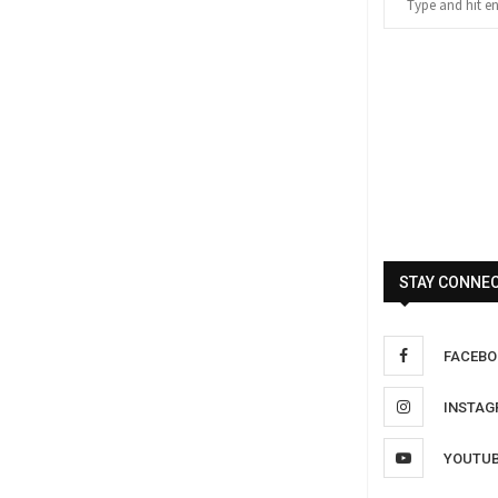
STAY CONNE
FACEBO
INSTA
YOUTU