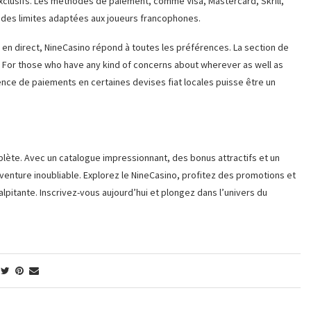
clusifs. Les méthodes de paiement, comme Visa, Mastercard, Skrill,
des limites adaptées aux joueurs francophones.
s en direct, NineCasino répond à toutes les préférences. La section de
s. For those who have any kind of concerns about wherever as well as
sence de paiements en certaines devises fiat locales puisse être un
plète. Avec un catalogue impressionnant, des bonus attractifs et un
enture inoubliable. Explorez le NineCasino, profitez des promotions et
itante. Inscrivez-vous aujourd’hui et plongez dans l’univers du