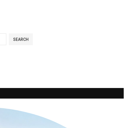
SEARCH