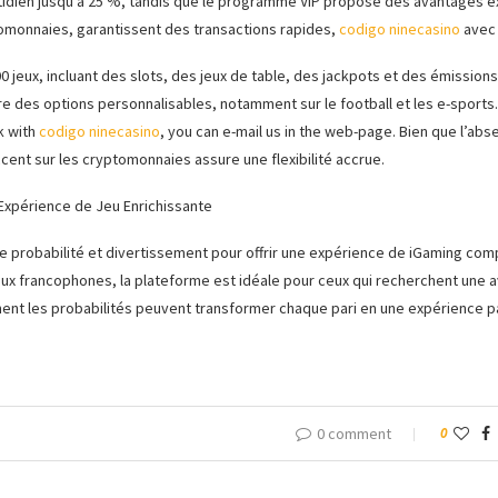
idien jusqu’à 25 %, tandis que le programme VIP propose des avantages ex
tomonnaies, garantissent des transactions rapides,
codigo ninecasino
avec 
0 jeux, incluant des slots, des jeux de table, des jackpots et des émission
fre des options personnalisables, notamment sur le football et les e-sport
k with
codigo ninecasino
, you can e-mail us in the web-page. Bien que l’ab
ccent sur les cryptomonnaies assure une flexibilité accrue.
 Expérience de Jeu Enrichissante
ie probabilité et divertissement pour offrir une expérience de iGaming com
ux francophones, la plateforme est idéale pour ceux qui recherchent une av
t les probabilités peuvent transformer chaque pari en une expérience palp
0 comment
0