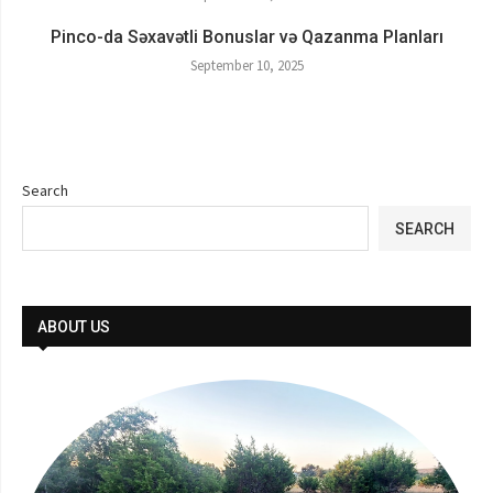
Pinco-da Səxavətli Bonuslar və Qazanma Planları
September 10, 2025
Search
SEARCH
ABOUT US