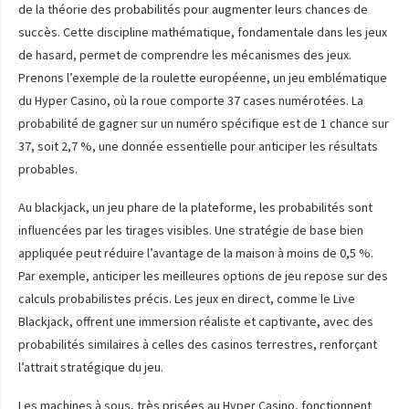
de la théorie des probabilités pour augmenter leurs chances de
succès. Cette discipline mathématique, fondamentale dans les jeux
de hasard, permet de comprendre les mécanismes des jeux.
Prenons l’exemple de la roulette européenne, un jeu emblématique
du Hyper Casino, où la roue comporte 37 cases numérotées. La
probabilité de gagner sur un numéro spécifique est de 1 chance sur
37, soit 2,7 %, une donnée essentielle pour anticiper les résultats
probables.
Au blackjack, un jeu phare de la plateforme, les probabilités sont
influencées par les tirages visibles. Une stratégie de base bien
appliquée peut réduire l’avantage de la maison à moins de 0,5 %.
Par exemple, anticiper les meilleures options de jeu repose sur des
calculs probabilistes précis. Les jeux en direct, comme le Live
Blackjack, offrent une immersion réaliste et captivante, avec des
probabilités similaires à celles des casinos terrestres, renforçant
l’attrait stratégique du jeu.
Les machines à sous, très prisées au Hyper Casino, fonctionnent