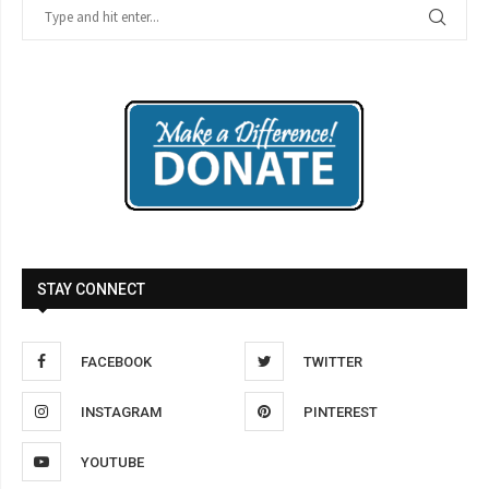
STAY CONNECT
FACEBOOK
TWITTER
INSTAGRAM
PINTEREST
YOUTUBE