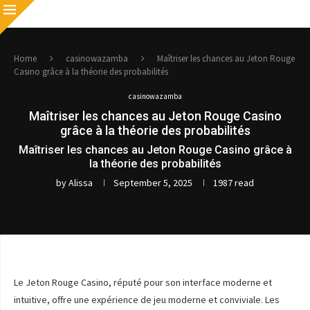
Home
casinowazamba
Maîtriser les chances au Jeton Rouge
Casino grâce à la théorie des probabilités
casinowazamba
Maîtriser les chances au Jeton Rouge Casino
grâce à la théorie des probabilités
Maîtriser les chances au Jeton Rouge Casino grâce à
la théorie des probabilités
by
Alissa
September 5, 2025
1987 read
Le Jeton Rouge Casino, réputé pour son interface moderne et
intuitive, offre une expérience de jeu moderne et conviviale. Les