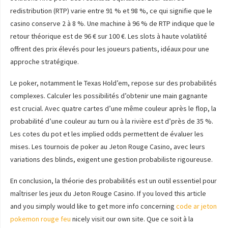
redistribution (RTP) varie entre 91 % et 98 %, ce qui signifie que le
casino conserve 2 à 8 %. Une machine à 96 % de RTP indique que le
retour théorique est de 96 € sur 100 €. Les slots à haute volatilité
offrent des prix élevés pour les joueurs patients, idéaux pour une
approche stratégique.
Le poker, notamment le Texas Hold’em, repose sur des probabilités
complexes. Calculer les possibilités d’obtenir une main gagnante
est crucial. Avec quatre cartes d’une même couleur après le flop, la
probabilité d’une couleur au turn ou à la rivière est d’près de 35 %.
Les cotes du pot et les implied odds permettent de évaluer les
mises. Les tournois de poker au Jeton Rouge Casino, avec leurs
variations des blinds, exigent une gestion probabiliste rigoureuse.
En conclusion, la théorie des probabilités est un outil essentiel pour
maîtriser les jeux du Jeton Rouge Casino. If you loved this article
and you simply would like to get more info concerning
code ar jeton
pokemon rouge feu
nicely visit our own site. Que ce soit à la