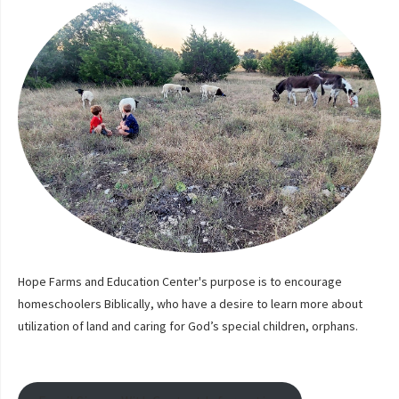
Hope Farms and Education Center's purpose is to encourage
homeschoolers Biblically, who have a desire to learn more about
utilization of land and caring for God’s special children, orphans.