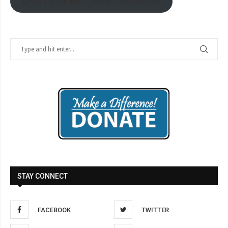
Email Signup With Contact Information
STAY CONNECT
FACEBOOK
TWITTER