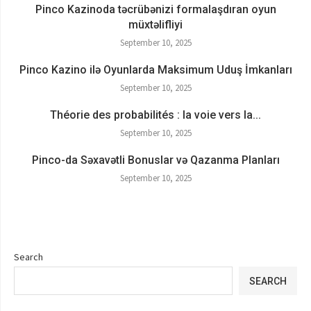
Pinco Kazinoda təcrübənizi formalaşdıran oyun
müxtəlifliyi
September 10, 2025
Pinco Kazino ilə Oyunlarda Maksimum Uduş İmkanları
September 10, 2025
Théorie des probabilités : la voie vers la...
September 10, 2025
Pinco-da Səxavətli Bonuslar və Qazanma Planları
September 10, 2025
Search
SEARCH