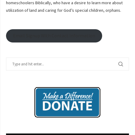
homeschoolers Biblically, who have a desire to learn more about
utilization of land and caring for God’s special children, orphans.
Email Signup With Contact Information