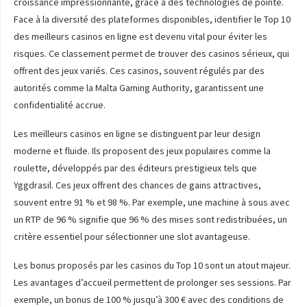
croissance impressionnante, grâce à des technologies de pointe.
Face à la diversité des plateformes disponibles, identifier le Top 10
des meilleurs casinos en ligne est devenu vital pour éviter les
risques. Ce classement permet de trouver des casinos sérieux, qui
offrent des jeux variés. Ces casinos, souvent régulés par des
autorités comme la Malta Gaming Authority, garantissent une
confidentialité accrue.
Les meilleurs casinos en ligne se distinguent par leur design
moderne et fluide. Ils proposent des jeux populaires comme la
roulette, développés par des éditeurs prestigieux tels que
Yggdrasil. Ces jeux offrent des chances de gains attractives,
souvent entre 91 % et 98 %. Par exemple, une machine à sous avec
un RTP de 96 % signifie que 96 % des mises sont redistribuées, un
critère essentiel pour sélectionner une slot avantageuse.
Les bonus proposés par les casinos du Top 10 sont un atout majeur.
Les avantages d’accueil permettent de prolonger ses sessions. Par
exemple, un bonus de 100 % jusqu’à 300 € avec des conditions de