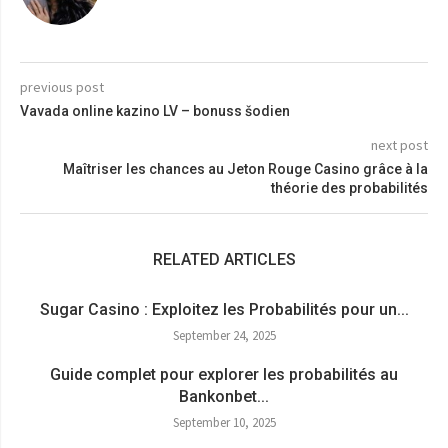
previous post
Vavada online kazino LV – bonuss šodien
next post
Maîtriser les chances au Jeton Rouge Casino grâce à la
théorie des probabilités
RELATED ARTICLES
Sugar Casino : Exploitez les Probabilités pour un...
September 24, 2025
Guide complet pour explorer les probabilités au
Bankonbet...
September 10, 2025