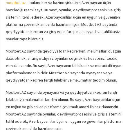
mostbet az
– bukmeker və kazino şirkətinin Azerbaycan üçün
hazırladığı rəsmi sayt. Bu sayt, oyunlar, qeydiyyat prosesini və giriş
sistemini təhlil edərək, Azerbaycanlılar üçün en uygun və güvenilən
platforma çevirmək aməzi ilə hazırlanmışdır. Mostbet AZ saytında
qeydiyyatdan keçirən və giriş edən fərqli məsuliyyətli və təhlükəsiz
oyunlar tapa bilərsiniz.
Mostbet AZ saytında qeydiyyatdan keçirərkən, məlumatları düzgün
daxil etmək, sifariş etdiyiniz oyunları seçmək və hesabınızı təsdiq
etmək lazımdır. Bu sayt, Azerbaycanın təhlükəsiz və müraciətli oyun
platformalarından biridir. Mostbet AZ saytında oynayana və ya
qeydiyyatdan keçirən fərqli tələblər və məlumatlar təqdim olunur.
Mostbet AZ saytında oynayana və ya qeydiyyatdan keçirən fərqli
tələblər və məlumatlar təqdim olunur. Bu sayt, Azerbaycanlılar üçün
en uyğun və güvenilən platforma çevirmək aməzi ilə hazırlanmışdır.
Mostbet AZ saytında oyunlar, qeydiyyat prosesini və giriş sistemini
təhlil edərək, Azerbaycanlılar üçün en uygun və güvenilən platforma
çevirmək aməzi ilə hazırlanmışdır.