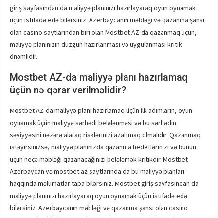
giriş sayfasından da maliyyə planınızı hazırlayaraq oyun oynamak
üçün istifadə edə bilərsiniz. Azerbaycanın məbləği və qazanma şansı
olan casino saytlarından biri olan Mostbet AZ-da qazanmaq üçün,
maliyyə planınızın düzgün hazırlanması və uygulanması kritik
önəmlidir.
Mostbet AZ-da maliyyə planı hazırlamaq
üçün nə qərar verilməlidir?
Mostbet AZ-da maliyyə planı hazırlamaq üçün ilk adımların, oyun
oynamak üçün maliyyə sərhədi belələnməsi və bu sərhədin
səviyyəsini nəzərə alaraq risklərinizi azaltmaq olmalıdır. Qazanmaq
istəyirsinizsə, maliyyə planınızda qazanma hedeflərinizi və bunun
üçün neçə məbləği qazanacağınızı belələmək kritikdir. Mostbet
Azerbaycan və mostbet.az saytlarında da bu maliyyə planları
haqqında məlumatlar tapa bilərsiniz. Mostbet giriş sayfasından da
maliyyə planınızı hazırlayaraq oyun oynamak üçün istifadə edə
bilərsiniz. Azerbaycanın məbləği və qazanma şansı olan casino