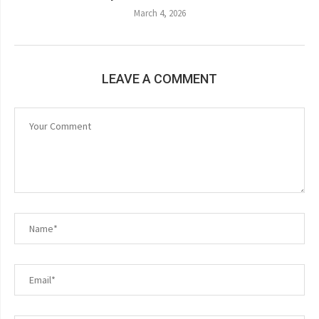
March 4, 2026
LEAVE A COMMENT