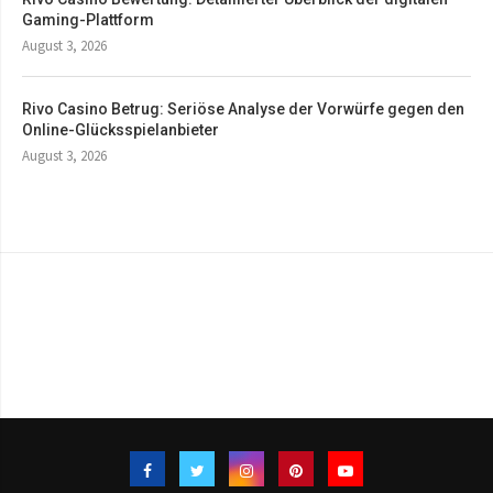
Gaming-Plattform
August 3, 2026
Rivo Casino Betrug: Seriöse Analyse der Vorwürfe gegen den
Online-Glücksspielanbieter
August 3, 2026