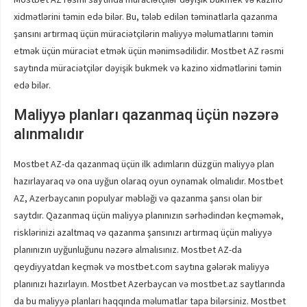
xidmətlərini təmin edə bilər. Bu, tələb edilən təminatlarla qazanma
şansını artırmaq üçün müraciətçilərin maliyyə məlumatlarını təmin
etmək üçün müraciət etmək üçün mənimsədilidir. Mostbet AZ rəsmi
saytında müraciətçilər dəyişik bukmek və kazino xidmətlərini təmin
edə bilər.
Maliyyə planları qazanmaq üçün nəzərə
alınmalıdır
Mostbet AZ-da qazanmaq üçün ilk adımların düzgün maliyyə plan
hazırlayaraq və ona uyğun olaraq oyun oynamak olmalıdır. Mostbet
AZ, Azerbaycanın populyar məbləği və qazanma şansı olan bir
saytdır. Qazanmaq üçün maliyyə planınızın sərhədindən keçməmək,
risklərinizi azaltmaq və qazanma şansınızı artırmaq üçün maliyyə
planınızın uyğunluğunu nəzərə almalısınız. Mostbet AZ-da
qeydiyyatdan keçmək və mostbet.com saytına gələrək maliyyə
planınızı hazırlayın. Mostbet Azerbaycan və mostbet.az saytlarında
da bu maliyyə planları haqqında məlumatlar tapa bilərsiniz. Mostbet