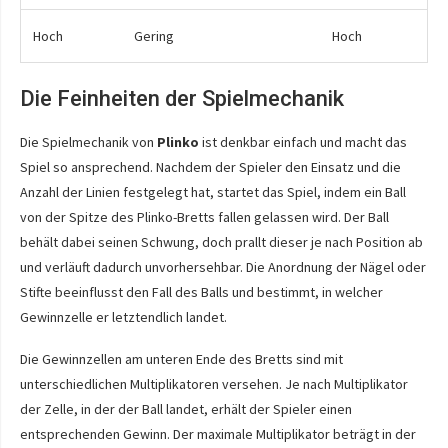
Hoch
Gering
Hoch
Die Feinheiten der Spielmechanik
Die Spielmechanik von
Plinko
ist denkbar einfach und macht das
Spiel so ansprechend. Nachdem der Spieler den Einsatz und die
Anzahl der Linien festgelegt hat, startet das Spiel, indem ein Ball
von der Spitze des Plinko-Bretts fallen gelassen wird. Der Ball
behält dabei seinen Schwung, doch prallt dieser je nach Position ab
und verläuft dadurch unvorhersehbar. Die Anordnung der Nägel oder
Stifte beeinflusst den Fall des Balls und bestimmt, in welcher
Gewinnzelle er letztendlich landet.
Die Gewinnzellen am unteren Ende des Bretts sind mit
unterschiedlichen Multiplikatoren versehen. Je nach Multiplikator
der Zelle, in der der Ball landet, erhält der Spieler einen
entsprechenden Gewinn. Der maximale Multiplikator beträgt in der