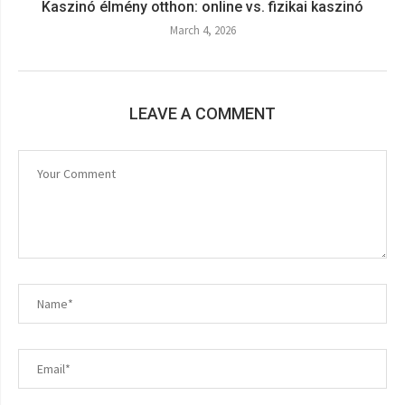
Kaszinó élmény otthon: online vs. fizikai kaszinó
March 4, 2026
LEAVE A COMMENT