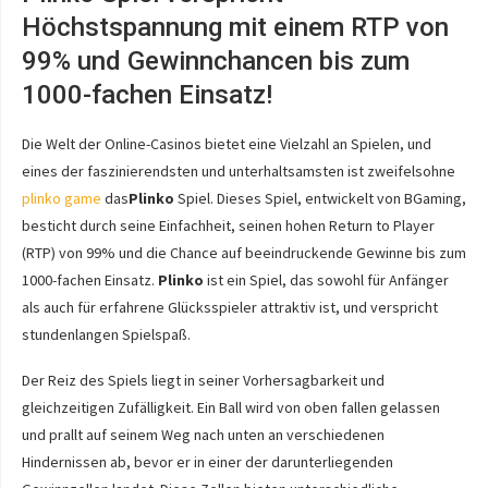
Höchstspannung mit einem RTP von
99% und Gewinnchancen bis zum
1000-fachen Einsatz!
Die Welt der Online-Casinos bietet eine Vielzahl an Spielen, und
eines der faszinierendsten und unterhaltsamsten ist zweifelsohne
plinko game
das
Plinko
Spiel. Dieses Spiel, entwickelt von BGaming,
besticht durch seine Einfachheit, seinen hohen Return to Player
(RTP) von 99% und die Chance auf beeindruckende Gewinne bis zum
1000-fachen Einsatz.
Plinko
ist ein Spiel, das sowohl für Anfänger
als auch für erfahrene Glücksspieler attraktiv ist, und verspricht
stundenlangen Spielspaß.
Der Reiz des Spiels liegt in seiner Vorhersagbarkeit und
gleichzeitigen Zufälligkeit. Ein Ball wird von oben fallen gelassen
und prallt auf seinem Weg nach unten an verschiedenen
Hindernissen ab, bevor er in einer der darunterliegenden