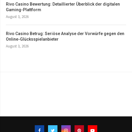
Rivo Casino Bewertung: Detaillierter Überblick der digitalen
Gaming-Plattform
August 3, 2026
Rivo Casino Betrug: Seriöse Analyse der Vorwürfe gegen den
Online-Glücksspielanbieter
August 3, 2026