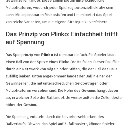
Gewinnzellen landet. Diese Zellen bieten unterschiedliche
Multiplikatoren, wodurch jeder Spielzug potenziell lukrativ sein
kann. Mit anpassbaren Risikostufen und Linien bietet das Spiel
zahlreiche Varianten, um die eigene Strategie zu verfeinern.
Das Prinzip von Plinko: Einfachheit trifft
auf Spannung
Das Spielprinzip von
Plinko
ist denkbar einfach. Ein Spieler lässt
einen Ball von der Spitze eines Plinko-Bretts fallen. Dieser Ball fällt
durch ein Netzwerk von Nägeln oder Stiften, die den Fall des Balls
zufällig lenken. Unten angekommen landet der Ball in einer der
Gewinnzellen, die mit unterschiedlichen Geldbeträgen oder
Multiplikatoren versehen sind. Die Höhe des Gewinns hängt davon
ab, in welcher Zelle der Ball landet. Je weiter außen die Zelle, desto
höher der Gewinn.
Die Spannung entsteht durch die Unvorhersehbarkeit des
Ballverlaufs. Obwohl das Spiel auf Zufall basiert, können Spieler