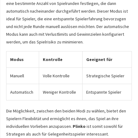
eine bestimmte Anzahl von Spielrunden festlegen, die dann
automatisch nacheinander durchgeführt werden. Dieser Modus ist
ideal für Spieler, die eine entspannte Spielerfahrung bevorzugen
und nicht jede Runde manuell auslösen möchten. Der automatische
Modus kann auch mit Verlustlimits und Gewinnzielen konfiguriert
werden, um das Spielrisiko zu minimieren.
Modus
Kontrolle
Geeignet für
Manuell
Volle Kontrolle
Strategische Spieler
Automatisch
Weniger Kontrolle
Entspannte Spieler
Die Möglichkeit, zwischen den beiden Modi zu wählen, bietet den
Spielern Flexibilität und ermöglicht es ihnen, das Spiel an ihre
individuellen Vorlieben anzupassen.
Plinko
ist somit sowohl für
Strategen als auch für Gelegenheitsspieler interessant.