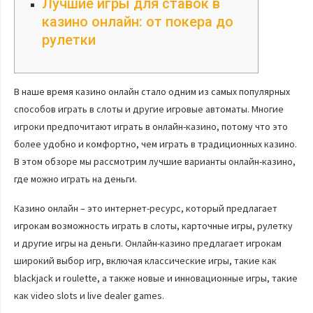
Лучшие игры для ставок в
казино онлайн: от покера до
рулетки
В наше время казино онлайн стало одним из самых популярных
способов играть в слоты и другие игровые автоматы. Многие
игроки предпочитают играть в онлайн-казино, потому что это
более удобно и комфортно, чем играть в традиционных казино.
В этом обзоре мы рассмотрим лучшие варианты онлайн-казино,
где можно играть на деньги.
Казино онлайн – это интернет-ресурс, который предлагает
игрокам возможность играть в слоты, карточные игры, рулетку
и другие игры на деньги. Онлайн-казино предлагает игрокам
широкий выбор игр, включая классические игры, такие как
blackjack и roulette, а также новые и инновационные игры, такие
как video slots и live dealer games.