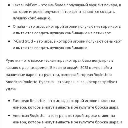
Texas Hold’em – это наиболее популярный вариант покера, в
котором игроки получают пять карт и пытаются создать
лучшую комбинацию.
Omaha – это игра, в которой игроки получают четыре карты
и пытаются создать лучшую комбинацию из пяти карт.
7-Card Stud – это игра, в которой игроки получают семь карт
и пытаются создать лучшую комбинацию.
Рулетка – это классическая игра, которая была популярна в
казино с давних времен. В казино онлайн 2025 можно найти
различные варианты рулетки, включая European Roulette и
American Roulette. Рулетка – это игра шанса, которая требует
удачи.
European Roulette – это игра, в которой игроки ставят на
номера, которые могут выпасть в результате броска шара.
American Roulette – это игра, в которой игроки ставят на
номера, которые могут выпасть в результате броска шара, а