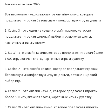
Топ казино онлайн 2025
Вот несколько лучших вариантов онлайн-казино, которые
предлагают игрокам безопасную и комфортную игру на деньги:
1. Casino X – это один из лучших онлайн-казино, которые
предлагают игрокам широкий выбор игр, включая слоты,
карточные игры и рулетку.
2. SlotV – это онлайн-казино, которое предлагает игрокам более
1 000 игр, включая слоты, карточные игры и рулетку.
3. Casino Z – это онлайн-казино, которое предлагает игрокам
безопасную и комфортную игру на деньги, а также широкий
выбор игр.
4. Casino Y – это онлайн-казино, которое предлагает игрокам
более 500 игр, включая слоты, карточные игры и рулетку.
5. Casino W – это онлайн-казино, которое предлагает игрокам