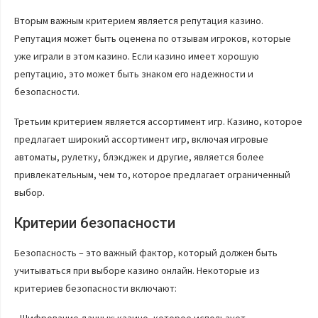
Вторым важным критерием является репутация казино.
Репутация может быть оценена по отзывам игроков, которые
уже играли в этом казино. Если казино имеет хорошую
репутацию, это может быть знаком его надежности и
безопасности.
Третьим критерием является ассортимент игр. Казино, которое
предлагает широкий ассортимент игр, включая игровые
автоматы, рулетку, блэкджек и другие, является более
привлекательным, чем то, которое предлагает ограниченный
выбор.
Критерии безопасности
Безопасность – это важный фактор, который должен быть
учитываться при выборе казино онлайн. Некоторые из
критериев безопасности включают: