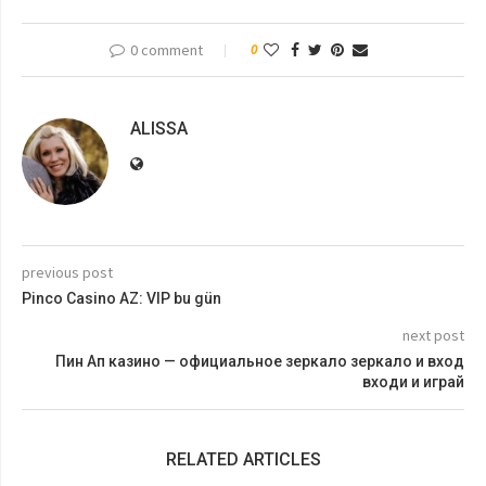
0 comment
0
ALISSA
previous post
Pinco Casino AZ: VIP bu gün
next post
Пин Ап казино — официальное зеркало зеркало и вход
входи и играй
RELATED ARTICLES