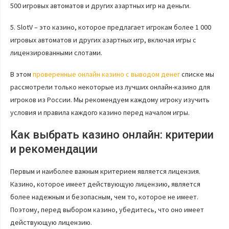
500 игровых автоматов и других азартных игр на деньги.
5. SlotV – это казино, которое предлагает игрокам более 1 000
игровых автоматов и других азартных игр, включая игры с
лицензированными слотами.
В этом
проверенные онлайн казино с выводом денег
списке мы
рассмотрели только некоторые из лучших онлайн-казино для
игроков из России. Мы рекомендуем каждому игроку изучить
условия и правила каждого казино перед началом игры.
Как выбрать казино онлайн: критерии
и рекомендации
Первым и наиболее важным критерием является лицензия.
Казино, которое имеет действующую лицензию, является
более надежным и безопасным, чем то, которое не имеет.
Поэтому, перед выбором казино, убедитесь, что оно имеет
действующую лицензию.