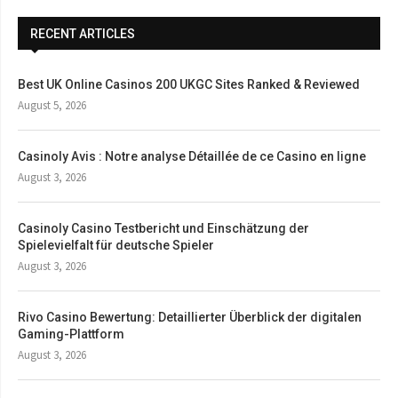
RECENT ARTICLES
Best UK Online Casinos 200 UKGC Sites Ranked & Reviewed
August 5, 2026
Casinoly Avis : Notre analyse Détaillée de ce Casino en ligne
August 3, 2026
Casinoly Casino Testbericht und Einschätzung der
Spielevielfalt für deutsche Spieler
August 3, 2026
Rivo Casino Bewertung: Detaillierter Überblick der digitalen
Gaming-Plattform
August 3, 2026