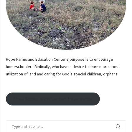
Hope Farms and Education Center's purpose is to encourage
homeschoolers Biblically, who have a desire to learn more about
utilization of land and caring for God’s special children, orphans.
Email Signup With Contact Information