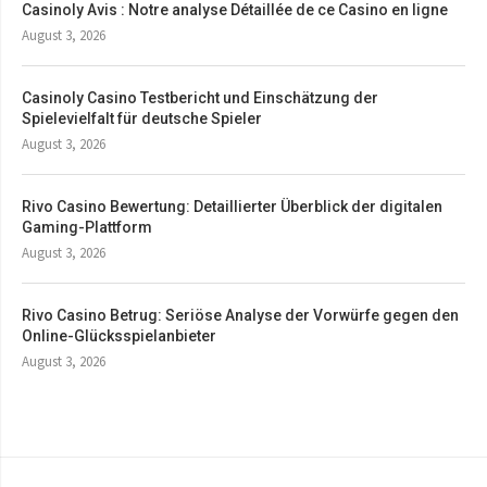
Casinoly Avis : Notre analyse Détaillée de ce Casino en ligne
August 3, 2026
Casinoly Casino Testbericht und Einschätzung der
Spielevielfalt für deutsche Spieler
August 3, 2026
Rivo Casino Bewertung: Detaillierter Überblick der digitalen
Gaming-Plattform
August 3, 2026
Rivo Casino Betrug: Seriöse Analyse der Vorwürfe gegen den
Online-Glücksspielanbieter
August 3, 2026