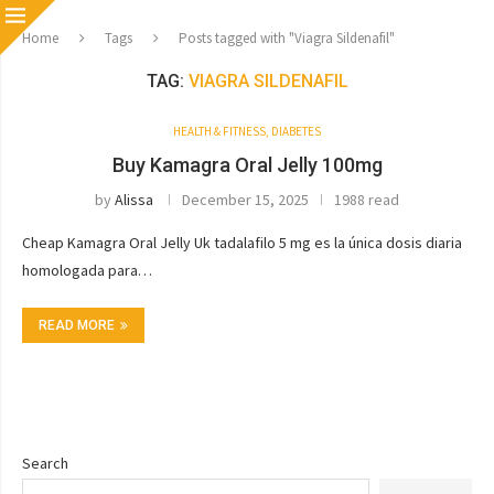
Home
Tags
Posts tagged with "Viagra Sildenafil"
TAG:
VIAGRA SILDENAFIL
HEALTH & FITNESS, DIABETES
Buy Kamagra Oral Jelly 100mg
by
Alissa
December 15, 2025
1988 read
Cheap Kamagra Oral Jelly Uk tadalafilo 5 mg es la única dosis diaria
homologada para…
READ MORE
Search