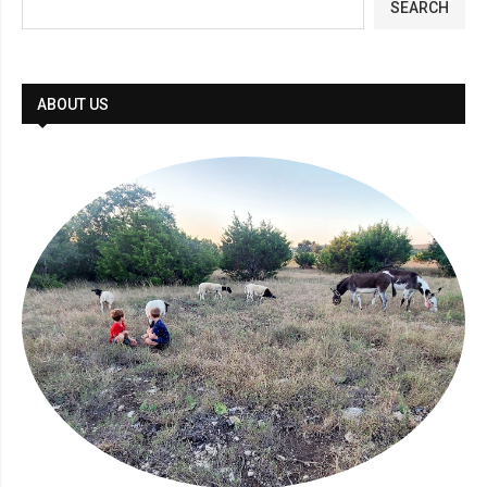
SEARCH
ABOUT US