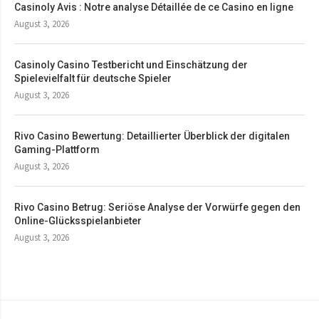
Casinoly Avis : Notre analyse Détaillée de ce Casino en ligne
August 3, 2026
Casinoly Casino Testbericht und Einschätzung der
Spielevielfalt für deutsche Spieler
August 3, 2026
Rivo Casino Bewertung: Detaillierter Überblick der digitalen
Gaming-Plattform
August 3, 2026
Rivo Casino Betrug: Seriöse Analyse der Vorwürfe gegen den
Online-Glücksspielanbieter
August 3, 2026