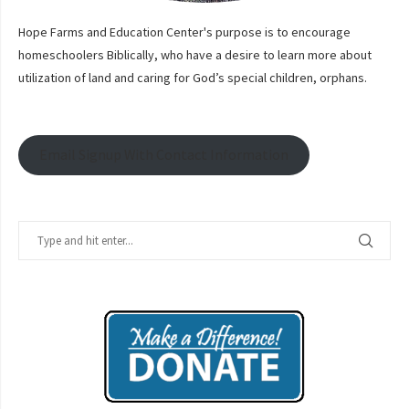
Hope Farms and Education Center's purpose is to encourage
homeschoolers Biblically, who have a desire to learn more about
utilization of land and caring for God’s special children, orphans.
Email Signup With Contact Information