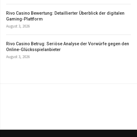
Rivo Casino Bewertung: Detaillierter Überblick der digitalen
Gaming-Plattform
August 3, 2026
Rivo Casino Betrug: Seriöse Analyse der Vorwürfe gegen den
Online-Glücksspielanbieter
August 3, 2026