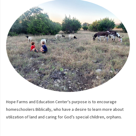
Hope Farms and Education Center's purpose is to encourage
homeschoolers Biblically, who have a desire to learn more about
utilization of land and caring for God’s special children, orphans.