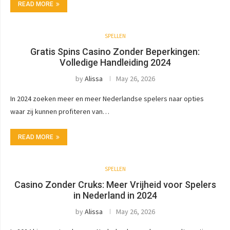
READ MORE
SPELLEN
Gratis Spins Casino Zonder Beperkingen:
Volledige Handleiding 2024
by
Alissa
May 26, 2026
In 2024 zoeken meer en meer Nederlandse spelers naar opties
waar zij kunnen profiteren van…
READ MORE
SPELLEN
Casino Zonder Cruks: Meer Vrijheid voor Spelers
in Nederland in 2024
by
Alissa
May 26, 2026