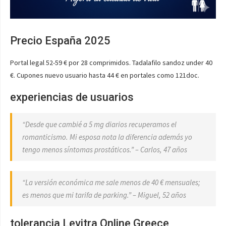
Precio España 2025
Portal legal 52-59 € por 28 comprimidos. Tadalafilo sandoz under 40
€. Cupones nuevo usuario hasta 44 € en portales como 121doc.
experiencias de usuarios
“Desde que cambié a 5 mg diarios recuperamos el
romanticismo. Mi esposa nota la diferencia además yo
tengo menos síntomas prostáticos.” – Carlos, 47 años
“La versión económica me sale menos de 40 € mensuales;
es menos que mi tarifa de parking.” – Miguel, 52 años
tolerancia Levitra Online Greece