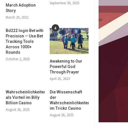
September 30, 2025
March Adoption
Story
March 25, 2022
4
Bd222 login Bet with
Precision — Use Bet
Tracking Tools
Across 1000+
Rounds
October 2, 2025
Awakening to Our
Powerful God
Through Prayer
April 25, 2023
Wahrscheinlichkeiten
Die Wissenschaft
als Vorteil im Billy
der
Billion Casino
Wahrscheinlichkeiten
im Trickz Casino
August 26, 2025
August 26, 2025