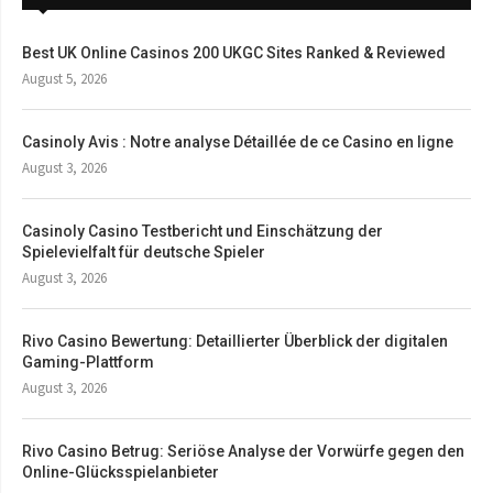
Best UK Online Casinos 200 UKGC Sites Ranked & Reviewed
August 5, 2026
Casinoly Avis : Notre analyse Détaillée de ce Casino en ligne
August 3, 2026
Casinoly Casino Testbericht und Einschätzung der
Spielevielfalt für deutsche Spieler
August 3, 2026
Rivo Casino Bewertung: Detaillierter Überblick der digitalen
Gaming-Plattform
August 3, 2026
Rivo Casino Betrug: Seriöse Analyse der Vorwürfe gegen den
Online-Glücksspielanbieter