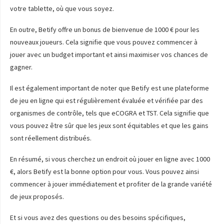
votre tablette, où que vous soyez.
En outre, Betify offre un bonus de bienvenue de 1000 € pour les
nouveaux joueurs. Cela signifie que vous pouvez commencer à
jouer avec un budget important et ainsi maximiser vos chances de
gagner.
Il est également important de noter que Betify est une plateforme
de jeu en ligne qui est régulièrement évaluée et vérifiée par des
organismes de contrôle, tels que eCOGRA et TST. Cela signifie que
vous pouvez être sûr que les jeux sont équitables et que les gains
sont réellement distribués.
En résumé, si vous cherchez un endroit où jouer en ligne avec 1000
€, alors Betify est la bonne option pour vous. Vous pouvez ainsi
commencer à jouer immédiatement et profiter de la grande variété
de jeux proposés.
Et si vous avez des questions ou des besoins spécifiques,