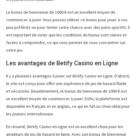
Le bonus de bienvenue de 1000 € est un excellent moyen de
commencer à jouer. Vous pouvez utiliser ce bonus pour jouer à vos
jeux préférés ou pour tenter votre chance avec des paris sportifs. Il
est important de noter que les conditions du bonus sont claires et
faciles à comprendre, ce qui vous permet de vous concentrer sur
votre jeu.
Les avantages de Betify Casino en Ligne
Il y a plusieurs avantages à jouer sur Betify Casino en Ligne. D’abord,
le site est conçu pour offrir une expérience de jeu de hasard fluide
et sécurisée. Deuxièmement, le bonus de bienvenue de 1000 € est
un excellent moyen de commencer à jouer. Enfin, la plateforme est
disponible en français et en anglais, ce qui en fait un choix idéal pour
les joueurs internationaux.
En résumé, Betify Casino en Ligne est un excellent choix pour les
amateurs de jeu de hasard en ligne. Avec son bonus de bienvenue