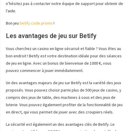
n’hésitez pas à contacter notre équipe de support pour obtenir de
l’aide.
Bon jeu
betify code promo
!
Les avantages de jeu sur Betify
Vous cherchez un casino en ligne sécurisé et fiable ? Vous êtes au
bon endroit ! Betify est votre destination idéale pour des séances
de jeu en ligne. Avec un bonus de bienvenue de 1000 €, vous
pouvez commencer à jouer immédiatement.
Un des avantages majeurs de jeu sur Betify est la variété des jeux
proposés. Vous pouvez choisir parmi plus de 500 jeux de casino, y
compris des jeux de table, des machines à sous et des jeux de
loterie. Vous pouvez également profiter de la fonctionnalité de jeu
en direct, qui vous permet de jouer avec des croupiers réels.
La sécurité est également un des avantages clés de Betify. Le