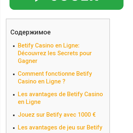
Содержимое
Betify Casino en Ligne:
Découvrez les Secrets pour
Gagner
Comment fonctionne Betify
Casino en Ligne ?
Les avantages de Betify Casino
en Ligne
Jouez sur Betify avec 1000 €
Les avantages de jeu sur Betify